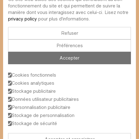
fonctionnement du site et qui permettent de suivre la
info@value-square.be
manière dont vous interagissez avec celui-ci. Lisez notre
privacy policy
pour plus d'informations.
+32 9 241 57 57
Approche
À propos de nous
La place
Refuser
RDT
Contact
Préférences
Fonds
Simulateur
Durabilité
Infolettre
Accepter
Blog
FAQ
Évènements
Cookies fonctionnels
Value Square N.V.
Cookies analytiques
Schoonzichtstraat 23A
Stockage publicitaire
9051 Gand (Sint-Denijs-Westrem)
Données utilisateur publicitaires
Personnalisation publicitaire
Termes et conditions générales
Stockage de personnalisation
2026
© Value Square N.V.
Politique de confidentialité
Stockage de sécurité
Informations légales