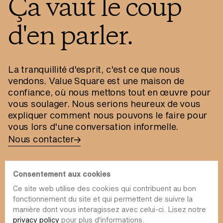
Ça vaut le coup
d'en parler.
La tranquillité d'esprit, c'est ce que nous
vendons. Value Square est une maison de
confiance, où nous mettons tout en œuvre pour
vous soulager. Nous serions heureux de vous
expliquer comment nous pouvons le faire pour
vous lors d'une conversation informelle.
Nous contacter
Consentement aux cookies
Ce site web utilise des cookies qui contribuent au bon
fonctionnement du site et qui permettent de suivre la
info@value-square.be
manière dont vous interagissez avec celui-ci. Lisez notre
privacy policy
pour plus d'informations.