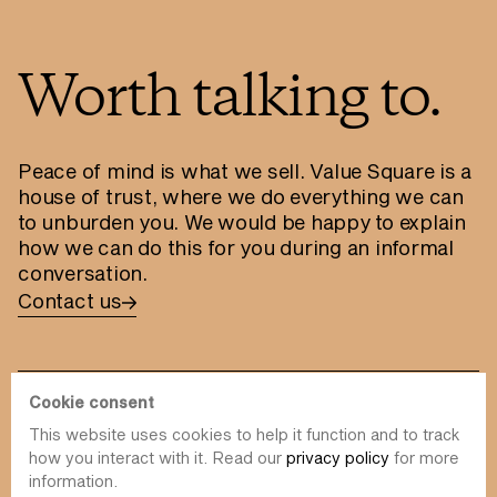
Worth talking to.
Peace of mind is what we sell. Value Square is a
house of trust, where we do everything we can
to unburden you. We would be happy to explain
how we can do this for you during an informal
conversation.
Contact us
Cookie consent
This website uses cookies to help it function and to track
info@value-square.be
how you interact with it. Read our
privacy policy
for more
information.
+32 9 241 57 57