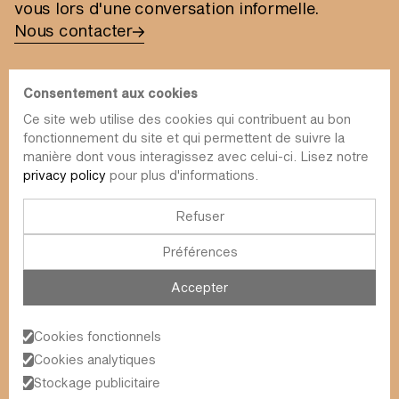
vous lors d'une conversation informelle.
Nous contacter
Consentement aux cookies
Ce site web utilise des cookies qui contribuent au bon
fonctionnement du site et qui permettent de suivre la
info@value-square.be
manière dont vous interagissez avec celui-ci. Lisez notre
privacy policy
pour plus d'informations.
+32 9 241 57 57
Approche
À propos de nous
La place
Refuser
RDT
Contact
Préférences
Fonds
Simulateur
Durabilité
Infolettre
Accepter
Blog
FAQ
Évènements
Cookies fonctionnels
Value Square N.V.
Cookies analytiques
Schoonzichtstraat 23A
Stockage publicitaire
9051 Gand (Sint-Denijs-Westrem)