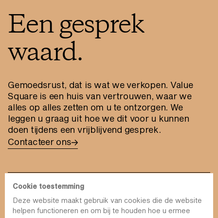
Een gesprek
waard.
Gemoedsrust, dat is wat we verkopen. Value
Square is een huis van vertrouwen, waar we
alles op alles zetten om u te ontzorgen. We
leggen u graag uit hoe we dit voor u kunnen
doen tijdens een vrijblijvend gesprek.
Contacteer ons
Cookie toestemming
Deze website maakt gebruik van cookies die de website
info@value-square.be
helpen functioneren en om bij te houden hoe u ermee