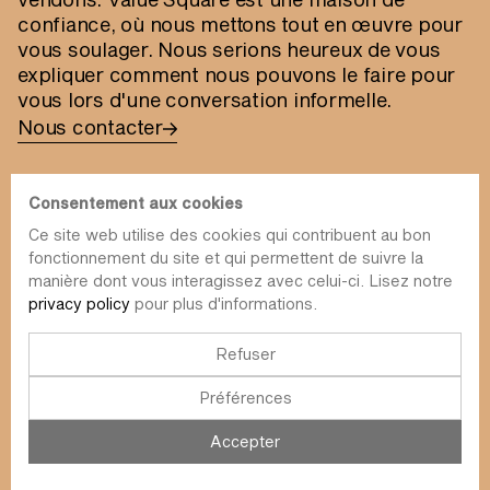
confiance, où nous mettons tout en œuvre pour
vous soulager. Nous serions heureux de vous
expliquer comment nous pouvons le faire pour
vous lors d'une conversation informelle.
Nous contacter
Consentement aux cookies
Ce site web utilise des cookies qui contribuent au bon
fonctionnement du site et qui permettent de suivre la
info@value-square.be
manière dont vous interagissez avec celui-ci. Lisez notre
privacy policy
pour plus d'informations.
+32 9 241 57 57
Approche
À propos de nous
La place
Refuser
RDT
Contact
Préférences
Fonds
Simulateur
Durabilité
Infolettre
Accepter
Blog
FAQ
Évènements