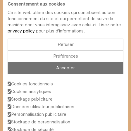
Consentement aux cookies
Ce site web utilise des cookies qui contribuent au bon
fonctionnement du site et qui permettent de suivre la
info@value-square.be
manière dont vous interagissez avec celui-ci. Lisez notre
privacy policy
pour plus d'informations.
+32 9 241 57 57
Approche
À propos de nous
La place
Refuser
RDT
Contact
Préférences
Fonds
Simulateur
Durabilité
Infolettre
Accepter
Blog
FAQ
Évènements
Cookies fonctionnels
Value Square N.V.
Cookies analytiques
Schoonzichtstraat 23A
Stockage publicitaire
9051 Gand (Sint-Denijs-Westrem)
Données utilisateur publicitaires
Personnalisation publicitaire
Termes et conditions générales
2026
© Value Square N.V.
Stockage de personnalisation
Politique de confidentialité
Stockage de sécurité