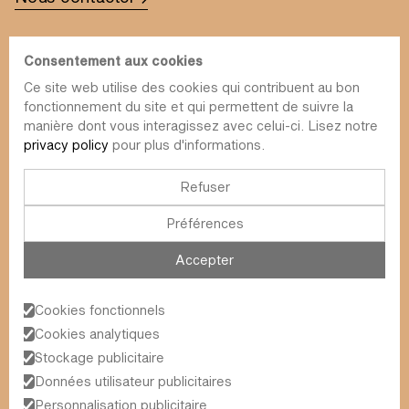
Consentement aux cookies
Ce site web utilise des cookies qui contribuent au bon
fonctionnement du site et qui permettent de suivre la
info@value-square.be
manière dont vous interagissez avec celui-ci. Lisez notre
privacy policy
pour plus d'informations.
+32 9 241 57 57
Approche
À propos de nous
La place
Refuser
RDT
Contact
Préférences
Fonds
Simulateur
Durabilité
Infolettre
Accepter
Blog
FAQ
Évènements
Cookies fonctionnels
Value Square N.V.
Cookies analytiques
Schoonzichtstraat 23A
Stockage publicitaire
9051 Gand (Sint-Denijs-Westrem)
Données utilisateur publicitaires
Personnalisation publicitaire