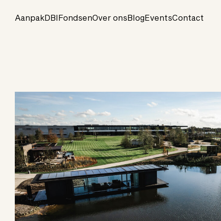
Aanpak
DBI
Fondsen
Over ons
Blog
Events
Contact