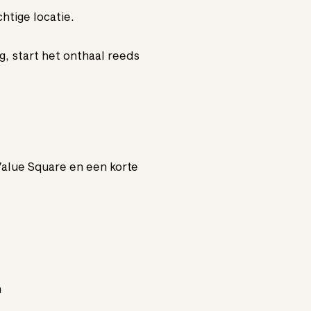
tige locatie.
, start het onthaal reeds
 Value Square en een korte
m