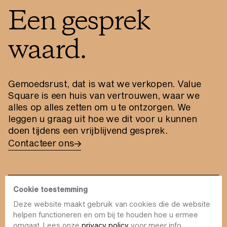
Een gesprek
waard.
Gemoedsrust, dat is wat we verkopen. Value
Square is een huis van vertrouwen, waar we
alles op alles zetten om u te ontzorgen. We
leggen u graag uit hoe we dit voor u kunnen
doen tijdens een vrijblijvend gesprek.
Contacteer ons
Cookie toestemming
Deze website maakt gebruik van cookies die de website
info@value-square.be
helpen functioneren en om bij te houden hoe u ermee
omgaat. Lees onze
privacy policy
voor meer info.