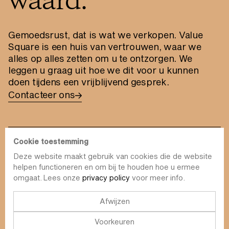
waard.
Gemoedsrust, dat is wat we verkopen. Value
Square is een huis van vertrouwen, waar we
alles op alles zetten om u te ontzorgen. We
leggen u graag uit hoe we dit voor u kunnen
doen tijdens een vrijblijvend gesprek.
Contacteer ons
Cookie toestemming
Deze website maakt gebruik van cookies die de website
info@value-square.be
helpen functioneren en om bij te houden hoe u ermee
omgaat. Lees onze
privacy policy
voor meer info.
+32 9 241 57 57
Aanpak
Over ons
The Square
Afwijzen
DBI
Contact
Voorkeuren
Fondsen
Simulator