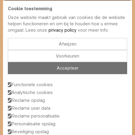
Cookie toestemming
Deze website maakt gebruik van cookies die de website
info@value-square.be
helpen functioneren en om bij te houden hoe u ermee
omgaat. Lees onze
privacy policy
voor meer info.
+32 9 241 57 57
Aanpak
Over ons
The Square
Afwijzen
DBI
Contact
Voorkeuren
Fondsen
Simulator
Duurzaamheid
Nieuwsbrief
Accepteer
Blog
FAQ
Events
Functionele cookies
Value Square NV
Analytische cookies
Schoonzichtstraat 23A
Reclame opslag
9051 Gent (Sint-Denijs-Westrem)
Reclame user data
Reclame personalisatie
Personalisatie opslag
Algemene Voorwaarden
2026
© Value Square NV
Privacy Policy
Beveiliging opslag
Wettelijke Informatie