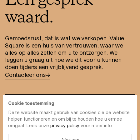
Een gesprek
waard.
Gemoedsrust, dat is wat we verkopen. Value
Square is een huis van vertrouwen, waar we
alles op alles zetten om u te ontzorgen. We
leggen u graag uit hoe we dit voor u kunnen
doen tijdens een vrijblijvend gesprek.
Contacteer ons
Cookie toestemming
Deze website maakt gebruik van cookies die de website
info@value-square.be
helpen functioneren en om bij te houden hoe u ermee
omgaat. Lees onze
privacy policy
voor meer info.
+32 9 241 57 57
Aanpak
Over ons
The Square
Afwijzen